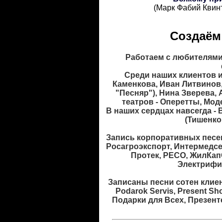
(Марк Фабий Квинти
Создаём
Работаем
с любителями 
Среди наших клиентов
и
Каменкова, Иван Литвинов,
"Песняр"), Нина Зверева,
театров - Оперетты, Мод
В наших сердцах навсегда
-
(Тишенков
Запись
корпоративных песе
Росагроэкспорт, Интермедсе
Протек, РЕСО, ЖилКап
Электрифик
Записаны песни
сотен клие
Podarok Servis, Present Sh
Подарки для Всех, Презентер