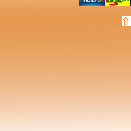
Для вас наши услуги: звукозапись, запись вокала, запись речи, запись песни на студии, запись песни в студии, запись песни для соцсетей, запись песен, запись песни в студии москва, запись песни недорого, сертификат на запись песни, сертификат в подарок, запись аудиокниги, запись песни в подарок, запись песни родителе
скрипки, запись трубы, запись саксофона, запись вокала в микрофон, до и после, наши новинки, вокальная комната, звукоизолированная комната, обработка звука, обработка песни, обработка эффектами, компрессия вокала, сводка, наложение на бит, запись рэпа, недорогая студия звукозаписи, мастер-класс по записи вокала, 
свадьбу, песня невесты, свадебная песня, запись песни на свадьбу, песня на свадьбу в подарок, коллективная песня, корпоративная песня, запись коллективной песни, запись корпоративной песни, записать песню в подарок, мультитрекинг, мультитрековое сведение, мастеринг звука, мастеринг песни, создание текста песни, 
записать вокал, записать речь, записать аудиокнигу, записать песню в студии, записать песню в подарок, записать голос, спеть песню, дизайн диска, аудиокнига, аудиоспектакл, озвучание видео, озвучение, озвучка кино, озвучка видео, видеоклип, съёмка видео на студии, создание видеокл