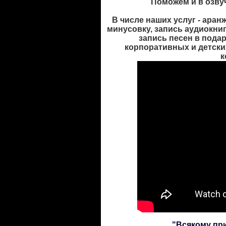
Поможем и в озвуч
В числе наших услуг - аран
минусовку, запись аудиокниг
запись песен в пода
корпоративных и детских
к
"Всякому при