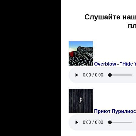
Слушайте наш
пл
Overblow
- "Hide 
Приют Пурилиос