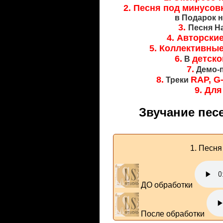
2. Песня под минусов
в Подарок н
3.
Песня Н
4. Авторски
5. Коллективны
6.
детско
В
7.
Демо-
8.
RAP, G-
Треки
9. Дл
Звучание пес
1. Песн
ДО обработки
После обработки