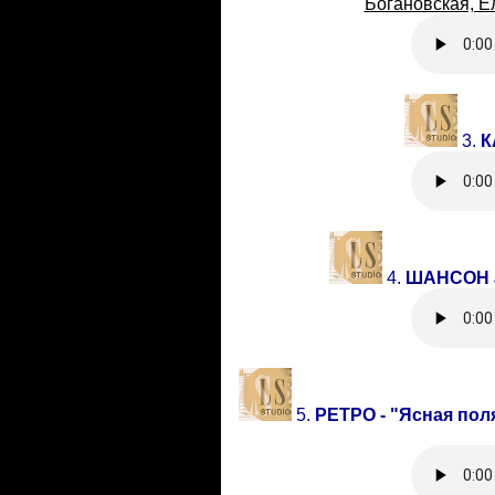
Богановская, Е
3.
К
4.
ШАНСОН 
5.
РЕТРО - "Ясная пол