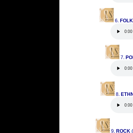
6.
FOLK
7.
PO
8.
ETH
9.
ROCK
(