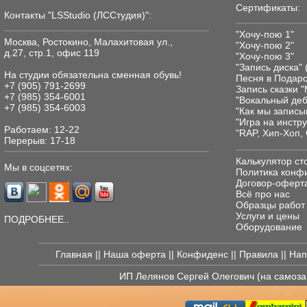
Сертификаты:
Контакты "LSStudio (ЛССтудия)":
"Хочу-пою 1"
Москва, Ростокино, Малахитовая ул.,
"Хочу-пою 2"
д.27, стр.1, офис 119
"Хочу-пою 3"
"Запись диска" 
На студии обязательнa сменная обувь!
Песня в Подаро
+7 (905) 791-2699
Запись сказки 
+7 (985) 354-6001
"Вокальный де
+7 (985) 354-6003
"Как мы записы
"Игра на инстр
Работаем: 12-22
"RAP, Хип-Хоп, 
Перерыв: 17-18
Калькулятор ст
Мы в соцсетях:
Политика конф
Договор-оферта
Всё про нас
Образцы работ
Услуги и цены
ПОДРОБНЕЕ..
Оборудование
Главная
||
Наша оферта
||
Конфиденс
||
Правила
||
Нап
ИП Лелянов Сергей Олегович (на самоз