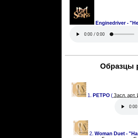
Enginedriver
- "He
Образцы 
1.
РЕТРО
(
Засл. арт.
2.
Woman Duet - "Н