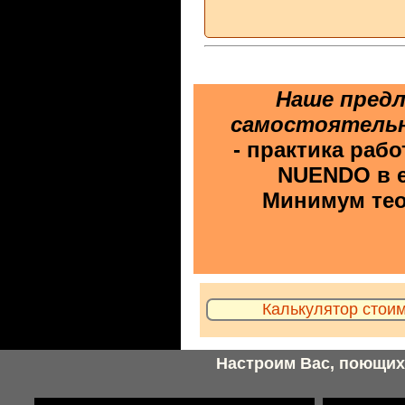
Наше предл
самостоятельн
- практика раб
NUENDO в е
Минимум тео
Калькулятор стоим
Настроим Вас, поющих 