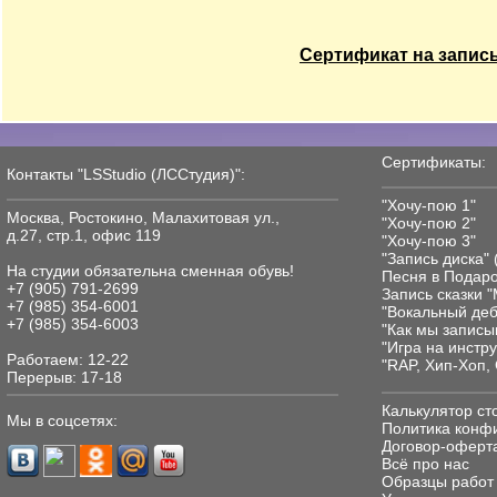
Сертификат на запис
Сертификаты:
Контакты "LSStudio (ЛССтудия)":
"Хочу-пою 1"
Москва, Ростокино, Малахитовая ул.,
"Хочу-пою 2"
д.27, стр.1, офис 119
"Хочу-пою 3"
"Запись диска" 
На студии обязательнa сменная обувь!
Песня в Подаро
+7 (905) 791-2699
Запись сказки 
+7 (985) 354-6001
"Вокальный де
+7 (985) 354-6003
"Как мы записы
"Игра на инстр
Работаем: 12-22
"RAP, Хип-Хоп, 
Перерыв: 17-18
Калькулятор ст
Мы в соцсетях:
Политика конф
Договор-оферта
Всё про нас
Образцы работ