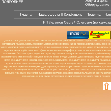
Услуги и цены
ПОДРОБНЕЕ..
Оборудование
Главная
||
Наша оферта
||
Конфиденс
||
Правила
||
Нап
ИП Лелянов Сергей Олегович (на самоз
Для вас наши услуги: звукозапись, запись вокала, запись речи, запись песни на студии, запись песни в сту
сертификат в подарок, запись аудиокниги, запись песни в подарок, запись песни родителей, запись песни на
запись медитаций, запись авторских песен, запись песни под гитару, запись песни под минус, запись гитары, 
скрипки, запись трубы, запись саксофона, запись вокала в микрофон, до и после, наши новинки, вокальн
наложение на бит, запись рэпа, недорогая студия звукозаписи, мастер-класс по записи вокала, обучение зв
сведение вокала с минусовкой, с минусом, записать песню в студии, записать диск в подарок, звукозаписыва
песня на свадьбу, песня невесты, свадебная песня, запись песни на свадьбу, песня на свадьбу в подарок,
мультитрекинг, мультитрековое сведение, мастеринг звука, мастеринг песни, создание текста песни, песня
звукозаписи, звукозаписывающая студия, студия звукозаписи в ростокино, студия записи песен, уроки в
записать песню на студии, записать вокал, записать речь, записать аудиокнигу, записать песню в студии, зап
кино, озвучка видео, видеоклип, съёмка видео на студии, создание видеоклипа, удаленная работа, контакт
звукозаписи, лучшая студия звукозаписи, рейтинг студий звукозаписи, песня в подарок