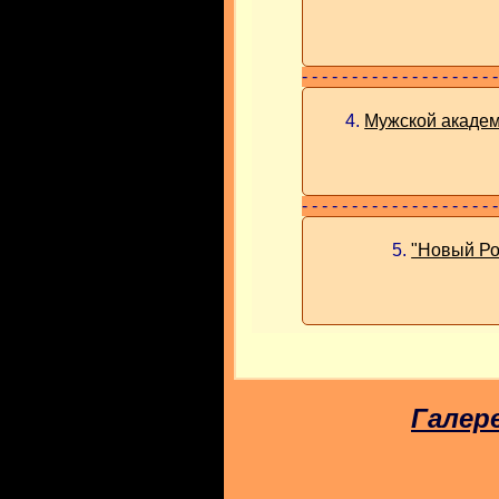
- - - - - - - - - - - - - - - - - - - -
4.
Мужской академ.
- - - - - - - - - - - - - - - - - - - -
5.
"Новый Ро
Галер