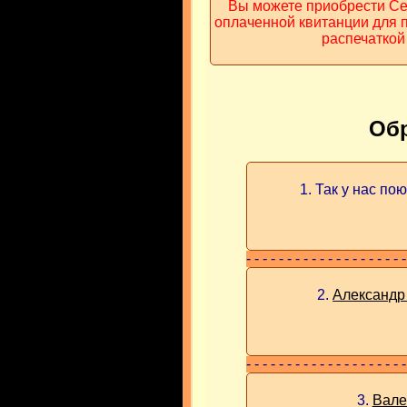
Вы можете приобрести Се
оплаченной квитанции для 
распечаткой
Обр
1. Так у нас пою
- - - - - - - - - - - - - - - - - - - -
2.
Александр
- - - - - - - - - - - - - - - - - - - -
3.
Вале