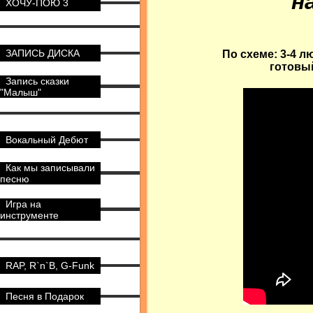
н
ХОЧУ-ПОЮ 3
ЗАПИСЬ ДИСКА
По схеме: 3-4 л
готовый
Запись сказки
"Малыш"
Вокальный Дебют
Как мы записывали
песню
Игра на
инструменте
RAP, R`n`B, G-Funk
Песня в Подарок