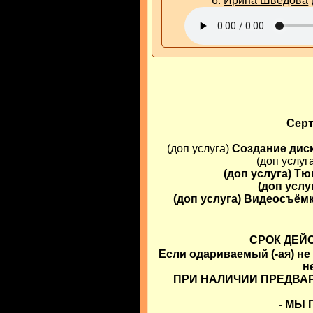
6.
Ирина Шведова
Сер
(доп услуга)
Создание дис
(доп услуг
(доп услуга)
Тю
(доп услу
(доп услуга)
Видеосъём
СРОК ДЕЙС
Если одариваемый (-ая) не
н
ПРИ НАЛИЧИИ ПРЕДВАРИ
- МЫ 