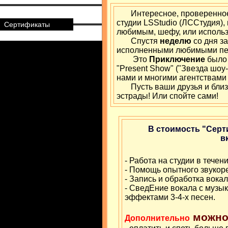
Интересное, проверенное
студии LSStudio (ЛССтудия),
Сертификаты
любимым, шефу, или использо
Спустя
неделю
со дня за
исполненными любимыми пе
Это
Приключение
было 
"Present Show" ("Звезда шоу-
нами и многими агентствами 
Пусть ваши друзья и близки
эстрады! Или спойте сами!
В стоимость "Серт
в
- Работа на студии в течени
- Помощь опытного звукор
- Запись и обработка вока
- СведЕние вокала с музы
эффектами 3-4-х песен.
можно
Дополнительно