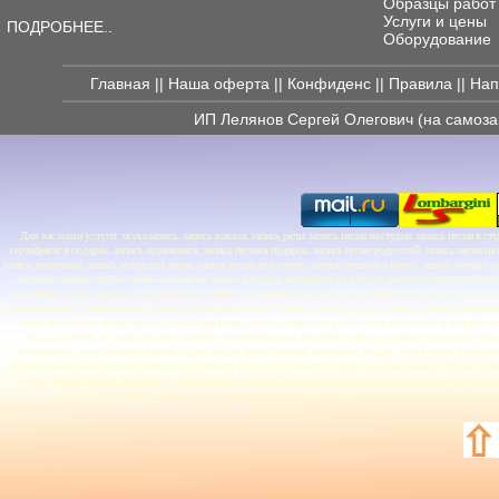
Образцы работ
Услуги и цены
ПОДРОБНЕЕ..
Оборудование
Главная
||
Наша оферта
||
Конфиденс
||
Правила
||
Нап
ИП Лелянов Сергей Олегович (на самоз
Для вас наши услуги: звукозапись, запись вокала, запись речи, запись песни на студии, запись песни в сту
сертификат в подарок, запись аудиокниги, запись песни в подарок, запись песни родителей, запись песни на
запись медитаций, запись авторских песен, запись песни под гитару, запись песни под минус, запись гитары, 
скрипки, запись трубы, запись саксофона, запись вокала в микрофон, до и после, наши новинки, вокальн
наложение на бит, запись рэпа, недорогая студия звукозаписи, мастер-класс по записи вокала, обучение зв
сведение вокала с минусовкой, с минусом, записать песню в студии, записать диск в подарок, звукозаписыва
песня на свадьбу, песня невесты, свадебная песня, запись песни на свадьбу, песня на свадьбу в подарок,
мультитрекинг, мультитрековое сведение, мастеринг звука, мастеринг песни, создание текста песни, песня
звукозаписи, звукозаписывающая студия, студия звукозаписи в ростокино, студия записи песен, уроки в
записать песню на студии, записать вокал, записать речь, записать аудиокнигу, записать песню в студии, зап
кино, озвучка видео, видеоклип, съёмка видео на студии, создание видеоклипа, удаленная работа, контакт
звукозаписи, лучшая студия звукозаписи, рейтинг студий звукозаписи, песня в подарок