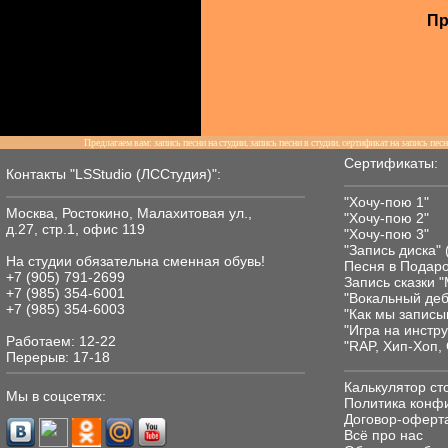
Пр
Предлагаем вам: запись песни на студии, запись песни в студии, сертификат на запись песн
Сертификаты:
Контакты "LSStudio (ЛССтудия)":
"Хочу-пою 1"
Москва, Ростокино, Малахитовая ул.,
"Хочу-пою 2"
д.27, стр.1, офис 119
"Хочу-пою 3"
"Запись диска" 
На студии обязательнa сменная обувь!
Песня в Подаро
+7 (905) 791-2699
Запись сказки 
+7 (985) 354-6001
"Вокальный де
+7 (985) 354-6003
"Как мы записы
"Игра на инстр
Работаем: 12-22
"RAP, Хип-Хоп, 
Перерыв: 17-18
Калькулятор ст
Мы в соцсетях:
Политика конф
Договор-оферта
Всё про нас