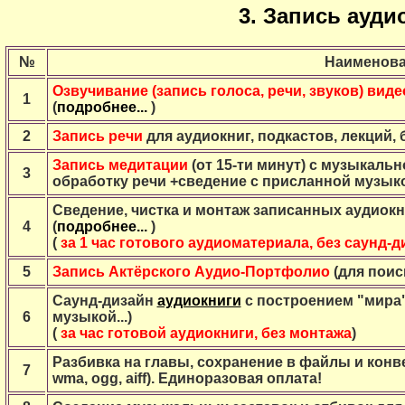
3. Запись ауди
№
Наименова
Озвучивание (запись голоса, речи, звуков) виде
1
(
подробнее...
)
2
Запись речи
для аудиокниг, подкастов, лекций, б
Запись медитации
(от
15-ти
минут) с музыкальн
3
обработку речи +сведение с присланной музыко
Сведение, чистка и монтаж записанных аудиокни
4
(
подробнее...
)
(
за 1 час готового аудиоматериала, без саунд-
5
Запись Актёрского Аудио-Портфолио
(для поиск
Саунд-дизайн
аудиокниги
с построением "мира"
6
музыкой...)
(
за час готовой аудиокниги,
без монтажа
)
Разбивка на главы, сохранение в файлы и конв
7
wma, ogg, aiff). Единоразовая оплата!