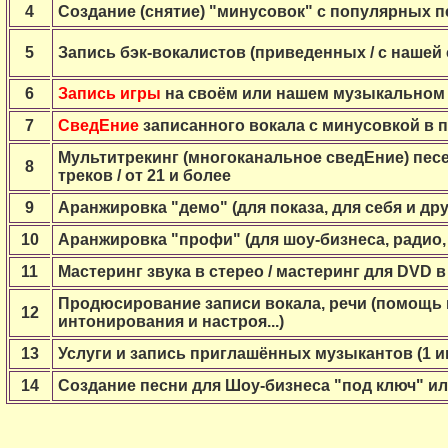
4
Создание (снятие) "
минусовок
" с популярных пес
5
Запись бэк-вокалистов (приведенных / с нашей
6
Запись игры
на своём или нашем музыкальном и
7
СведЕние
записанного вокала с минусовкой в п
Мультитрекинг (многоканальное сведЕние) песен 
8
треков / от 21 и более
9
Аранжировка "демо" (для показа, для себя и дру
10
Аранжировка "профи" (для шоу-бизнеса, радио, 
11
Мастеринг звука в стерео /
мастеринг для DVD в 
Продюсирование записи вокала, речи (помощь 
12
интонирования и настроя...)
13
Услуги и запись приглашённых музыкантов (1 ин
14
Создание песни для Шоу-бизнеса "под ключ" ил