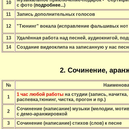
10
с фото (
подробнее...
)
11
Запись дополнительных голосов
12
"Тюнинг" вокала (исправление фальшивых нот и
13
Удалённая работа над песней, аудиокнигой, подк
14
Создание видеоклипа на записанную у нас песню
2. Сочинение, аран
№
Наименова
1 час любой работы
на студии (запись, начитка,
1
распевка,тюнинг, чистка, прогон и пр.)
Сочинение (написание) музыки (мелодии, мотив
2
с демо-аранжировкой
3
Сочинение (написание) стихов (слов) к песне