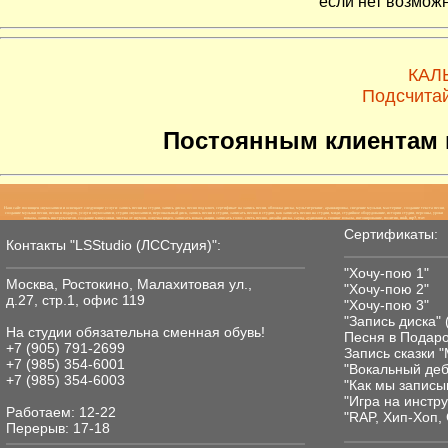
если нет возмож
КАЛ
Подсчитай
Постоянным клиентам и
Наш сайт посвящен звукозаписи и освещает следующие услуги: запись песни на студии, запись диска, песня под ключ, сертификат на запись песни, обложка диска, мультитрекинг, аранжировка, сведение музыки, мастеринг, создание текста песни,
создание музыки песни, песня в подарок, услуги звукозаписи, студия звукозаписи, персональный диск, запись песни в студии, записать песню в студии, как записать песню на студии, миди, студийное оборудование, история студии, персоны, уроки
вокала, запись инструментов, создание минусовки, чистка от шумов, озвучка видео, записать вокал, акция, записать голос, спеть песню, дизайн диска, саунд, аудиокнига, тюнинг вокала, интонирование, позитив, midi, mp3, wav
Сертификаты:
Контакты "LSStudio (ЛССтудия)":
"Хочу-пою 1"
Москва, Ростокино, Малахитовая ул.,
"Хочу-пою 2"
д.27, стр.1, офис 119
"Хочу-пою 3"
"Запись диска" 
На студии обязательнa сменная обувь!
Песня в Подаро
+7 (905) 791-2699
Запись сказки 
+7 (985) 354-6001
"Вокальный де
+7 (985) 354-6003
"Как мы записы
"Игра на инстр
Работаем: 12-22
"RAP, Хип-Хоп, 
Перерыв: 17-18