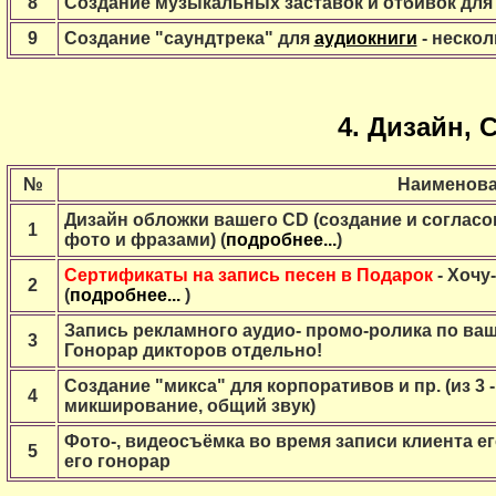
8
Создание
музыкальных заставок и отбивок
дл
9
Создание "саундтрека" для
аудиокниги
- нескол
4. Дизайн, 
№
Наименова
Дизайн обложки вашего CD (создание и согласо
1
фото и фразами) (
подробнее...
)
Сертификаты на запись песен в Подарок
- Хочу-
2
(
подробнее...
)
Запись
рекламного
аудио-
промо-ролика
по ваш
3
Гонорар дикторов отдельно!
Создание "
микса
" для
корпоративов
и пр. (из 3
4
микширование, общий звук)
Фото-, видеосъёмка во время записи клиента е
5
его гонорар