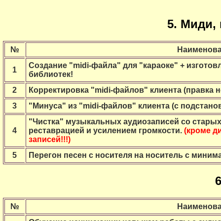
5. Миди,
№
Наименова
Создание "midi-файла" для "караоке" + изготов
1
библиотек!
2
Корректировка "midi-файлов" клиента (правка но
3
"Минуса" из "midi-файлов" клиента (с подстанов
"Чистка" музыкальных аудиозаписей со старых
4
реставрацией и усилением громкости.
(кроме д
записей!!!)
5
Перегон песен с носителя на носитель с миним
№
Наименова