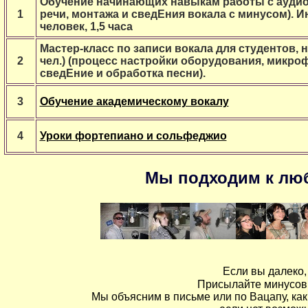
Обучение начинающих навыкам работы с аудио
1
речи, монтажа и сведЕния вокала с минусом). Ин
человек, 1,5 часа
Мастер-класс по записи вокала для студентов, 
2
чел.) (процесс настройки оборудования, микроф
сведЕние и обработка песни).
3
Обучение академическому вокалу
4
Уроки фортепиано и сольфеджио
Мы подходим к лю
Если вы далеко
Присылайте минусовку
Мы объясним в письме или по Вацапу, как