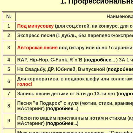
1. Профессиональная
№
Наименова
1
Под минусовку
(для соц.сетей, на конкурс, для себ
2
Экспресс-песня (1 дубль, без перепевок+экспре
3
Авторская песня
под гитару или ф-но / с аранжи
4
RАР, Hip-Hop, G-Funk, R`n`B (
подробнее...
) ЗА 1 
5
На Cвадьбу, ДР, Юбилей, Выпускной (
подробнее.
Для корпоратива, в подарок шефу или коллегам 
6
голос!
7
Запись песни детьми от 5-ти до 13-ти лет (
подроб
Песня "в Подарок" с нуля (мотив, стихи, аранжи
8
мАстеринг) (
подробнее...
)
Песня по вашим присланным нотам и стихам (ар
9
мАстеринг) (
подробнее...
)
Музыкальное приключение-подарок - "Сертифика